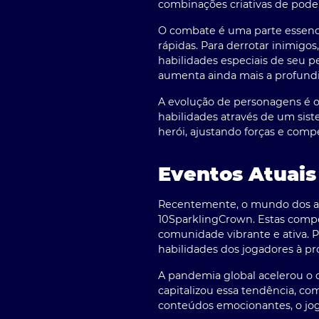
combinações criativas de pode
O combate é uma parte essenci
rápidas. Para derrotar inimigo
habilidades especiais de seu 
aumenta ainda mais a profundi
A evolução de personagens é o
habilidades através de um sis
herói, ajustando forças e com
Eventos Atuais
Recentemente, o mundo dos a1
10SparklingCrown. Estas comp
comunidade vibrante e ativa. 
habilidades dos jogadores à p
A pandemia global acelerou o 
capitalizou essa tendência, co
conteúdos emocionantes, o jog