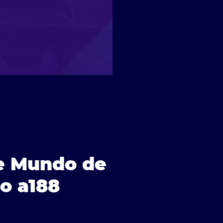
te Mundo de
o a188