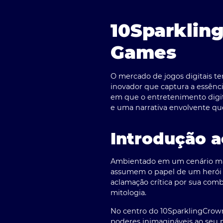
10Sparklin
Games
O mercado de jogos digitais
inovador que captura a essên
em que o entretenimento digita
e uma narrativa envolvente qu
Introdução 
Ambientado em um cenário mág
assumem o papel de um herói 
aclamação crítica por sua comb
mitologia.
No centro do 10SparklingCrown
poderes inimagináveis ao seu 