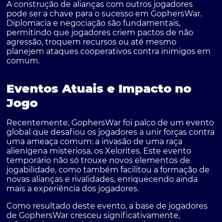
A construção de alianças com outros jogadores
pode ser a chave para o sucesso em GophersWar.
Diplomacia e negociação são fundamentais,
permitindo que jogadores criem pactos de não
agressão, troquem recursos ou até mesmo
planejem ataques cooperativos contra inimigos em
comum.
Eventos Atuais e Impacto no
Jogo
Recentemente, GophersWar foi palco de um evento
global que desafiou os jogadores a unir forças contra
uma ameaça comum: a invasão de uma raça
alienígena misteriosa, os Xelorites. Este evento
temporário não só trouxe novos elementos de
jogabilidade, como também facilitou a formação de
novas alianças e rivalidades, enriquecendo ainda
mais a experiência dos jogadores.
Como resultado deste evento, a base de jogadores
de GophersWar cresceu significativamente,