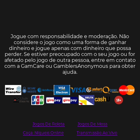
Jogue com responsabilidade e moderação. Não
considere o jogo como uma forma de ganhar
dinheiro e jogue apenas com dinheiro que possa
perder. Se estiver preocupado com o seu jogo ou for
afetado pelo jogo de outra pessoa, entre em contato
com a
GamCare
ou
GamblersAnonymous
para obter
ajuda.
Jogos De Roleta
Jogos De Mesa
Caça-Níqueis Online
Transmissão Ao Vivo