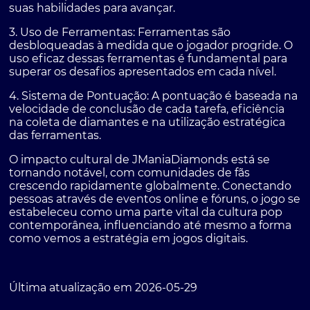
suas habilidades para avançar.
3. Uso de Ferramentas:
Ferramentas são
desbloqueadas à medida que o jogador progride. O
uso eficaz dessas ferramentas é fundamental para
superar os desafios apresentados em cada nível.
4. Sistema de Pontuação:
A pontuação é baseada na
velocidade de conclusão de cada tarefa, eficiência
na coleta de diamantes e na utilização estratégica
das ferramentas.
O impacto cultural de JManiaDiamonds está se
tornando notável, com comunidades de fãs
crescendo rapidamente globalmente. Conectando
pessoas através de eventos online e fóruns, o jogo se
estabeleceu como uma parte vital da cultura pop
contemporânea, influenciando até mesmo a forma
como vemos a estratégia em jogos digitais.
Última atualização em 2026-05-29