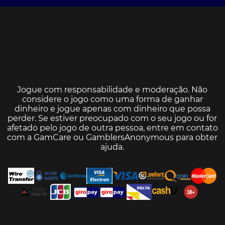
Jogue com responsabilidade e moderação. Não
considere o jogo como uma forma de ganhar
dinheiro e jogue apenas com dinheiro que possa
perder. Se estiver preocupado com o seu jogo ou for
afetado pelo jogo de outra pessoa, entre em contato
com a
GamCare
ou
GamblersAnonymous
para obter
ajuda.