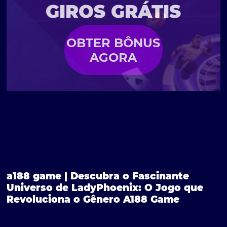
GIROS GRÁTIS
OBTER BÔNUS
AGORA
a188 game | Descubra o Fascinante
Universo de LadyPhoenix: O Jogo que
Revoluciona o Gênero A188 Game