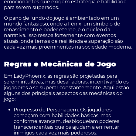
emocionantes que exigem estratégia e habilidade
para serem superados.
O pano de fundo do jogo é ambientado em um
mundo fantasioso, onde a Fênix, um símbolo de
renascimento e poder eterno, é o núcleo da
narrativa. Isso ressoa fortemente com eventos
atuais, onde temas de resiliência e superação são
cada vez mais proeminentes na sociedade moderna.
Regras e Mecânicas de Jogo
Em LadyPhoenix, as regras são projetadas para
serem intuitivas, mas desafiadoras, incentivando os
jogadores a se superar constantemente. Aqui estão
alguns dos principais aspectos das mecânicas do
jogo:
Progresso do Personagem:
Os jogadores
começam com habilidades básicas, mas
conforme avançam, desbloqueiam poderes
transcendentais que os ajudam a enfrentar
inimigos cada vez mais poderosos.