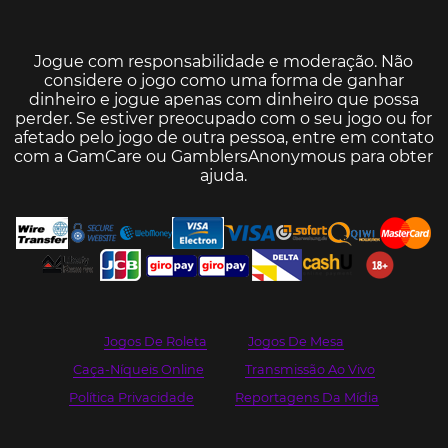
Jogue com responsabilidade e moderação. Não
considere o jogo como uma forma de ganhar
dinheiro e jogue apenas com dinheiro que possa
perder. Se estiver preocupado com o seu jogo ou for
afetado pelo jogo de outra pessoa, entre em contato
com a
GamCare
ou
GamblersAnonymous
para obter
ajuda.
Jogos De Roleta
Jogos De Mesa
Caça-Níqueis Online
Transmissão Ao Vivo
Política Privacidade
Reportagens Da Mídia