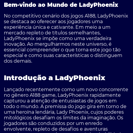
Bem-vindo ao Mundo de LadyPhoenix
No competitivo cenário dos jogos A188,
LadyPhoenix
se destaca ao oferecer aos jogadores uma
experiência única e cativante. Em meio a um
mercado repleto de títulos semelhantes,
LadyPhoenix se impõe como uma verdadeira
inovação. Ao mergulharmos neste universo, é
essencial compreender o que torna este jogo tão
especial e como suas características o distinguem
dos demais.
Introdução a LadyPhoenix
Lançado recentemente como um novo concorrente
no gênero A188 game, LadyPhoenix rapidamente
capturou a atenção de entusiastas de jogos em
todo o mundo. A premissa do jogo gira em torno de
uma heroína lendária, Lady Phoenix, cujos poderes
mitológicos desafiam os limites da imaginação. Os
jogadores são conduzidos por um enredo
envolvente, repleto de desafios e aventuras